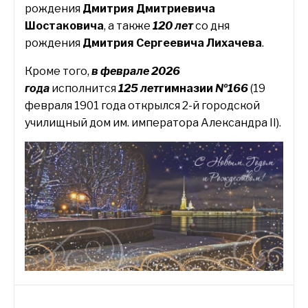
рождения
Дмитрия Дмитриевича
Шостаковича
, а также
120 лет
со дня
рождения
Дмитрия Сергеевича Лихачева
.
Кроме того,
в феврале 2026
года
исполнится
125 лет
гимназии
№166
(19
февраля 1901 года открылся 2-й городской
училищный дом им. императора Александра II).