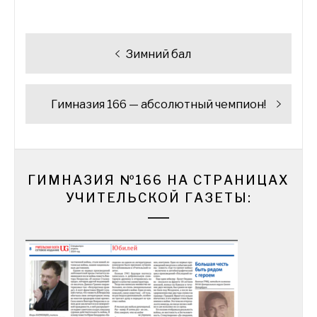
Навигация
Предыдущая
Зимний бал
по
запись:
записям
Следующая
Гимназия 166 — абсолютный чемпион!
запись:
ГИМНАЗИЯ №166 НА СТРАНИЦАХ
УЧИТЕЛЬСКОЙ ГАЗЕТЫ: